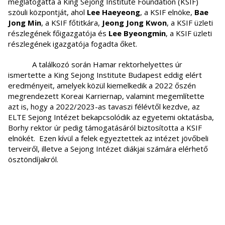
meglátogatta a King Sejong Institute Foundation (KSIF)
szöuli központját, ahol
Lee Haeyeong
, a KSIF elnöke,
Bae
Jong Min
, a KSIF főtitkára,
Jeong Jong Kwon
, a KSIF üzleti
részlegének főigazgatója és
Lee Byeongmin
, a KSIF üzleti
részlegének igazgatója fogadta őket.
A találkozó során Hamar rektorhelyettes úr
ismertette a King Sejong Institute Budapest eddig elért
eredményeit, amelyek közül kiemelkedik a 2022 őszén
megrendezett Koreai Karriernap, valamint megemlítette
azt is, hogy a 2022/2023-as tavaszi félévtől kezdve, az
ELTE Sejong Intézet bekapcsolódik az egyetemi oktatásba,
Borhy rektor úr pedig támogatásáról biztosította a KSIF
elnökét. Ezen kívül a felek egyeztettek az intézet jövőbeli
terveiről, illetve a Sejong Intézet diákjai számára elérhető
ösztöndíjakról.