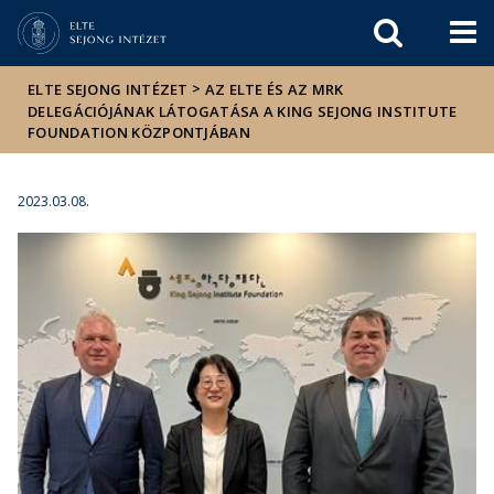
Események
ELTE a
Hírek
sajtóban
>
ELTE SEJONG INTÉZET
AZ ELTE ÉS AZ MRK
DELEGÁCIÓJÁNAK LÁTOGATÁSA A KING SEJONG INSTITUTE
FOUNDATION KÖZPONTJÁBAN
2023.03.08.