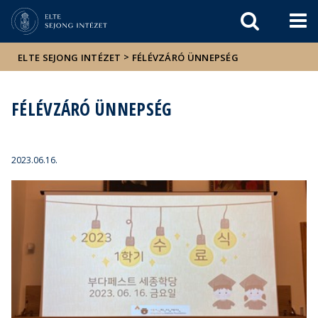
Események
ELTE a
Hírek
sajtóban
>
ELTE SEJONG INTÉZET
FÉLÉVZÁRÓ ÜNNEPSÉG
FÉLÉVZÁRÓ ÜNNEPSÉG
2023.06.16.