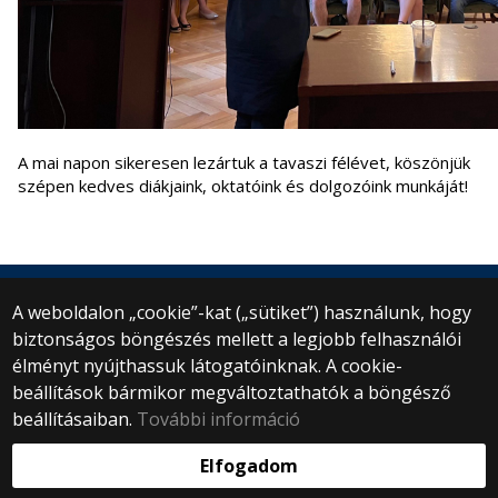
A mai napon sikeresen lezártuk a tavaszi félévet, köszönjük
szépen kedves diákjaink, oktatóink és dolgozóink munkáját!
A weboldalon „cookie”-kat („sütiket”) használunk, hogy
biztonságos böngészés mellett a legjobb felhasználói
© 2025 Eötvös Loránd Tudományegyetem
élményt nyújthassuk látogatóinknak. A cookie-
Minden jog fenntartva.
beállítások bármikor megváltoztathatók a böngésző
1053 Budapest, Egyetem tér 1–3.
Központi telefonszám: +36 1 411 6500
beállításaiban.
További információ
Webfejlesztés:
Elfogadom