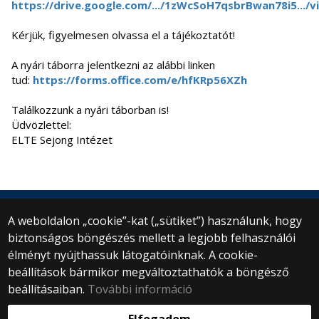
https://drive.google.com/.../1zWcSoH7qsbrBwan78i5.../vi
Kérjük, figyelmesen olvassa el a tájékoztatót!
A nyári táborra jelentkezni az alábbi linken
tud:
https://forms.office.com/e/hfKRp56XZh
Találkozzunk a nyári táborban is!
Üdvözlettel:
ELTE Sejong Intézet
A weboldalon „cookie”-kat („sütiket”) használunk, hogy
biztonságos böngészés mellett a legjobb felhasználói
© 2025 Eötvös Loránd Tudományegyetem
élményt nyújthassuk látogatóinknak. A cookie-
Minden jog fenntartva.
beállítások bármikor megváltoztathatók a böngésző
1053 Budapest, Egyetem tér 1–3.
Központi telefonszám: +36 1 411 6500
beállításaiban.
További információ
Webfejlesztés: