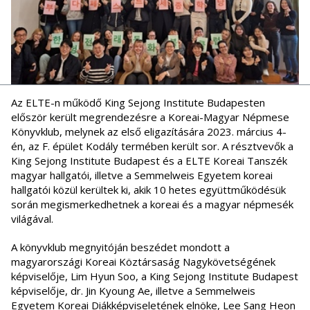
Az ELTE-n működő King Sejong Institute Budapesten
először került megrendezésre a Koreai-Magyar Népmese
Könyvklub, melynek az első eligazítására 2023. március 4-
én, az F. épület Kodály termében került sor. A résztvevők a
King Sejong Institute Budapest és a ELTE Koreai Tanszék
magyar hallgatói, illetve a Semmelweis Egyetem koreai
hallgatói közül kerültek ki, akik 10 hetes együttműködésük
során megismerkedhetnek a koreai és a magyar népmesék
világával.
A könyvklub megnyitóján beszédet mondott a
magyarországi Koreai Köztársaság Nagykövetségének
képviselője, Lim Hyun Soo, a King Sejong Institute Budapest
képviselője, dr. Jin Kyoung Ae, illetve a Semmelweis
Egyetem Koreai Diákképviseletének elnöke, Lee Sang Heon