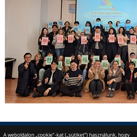
A weboldalon „cookie”-kat („sütiket”) használunk, hogy