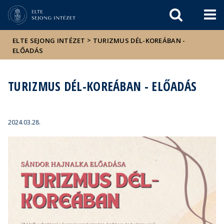
Események
ELTE a
Hírek
sajtóban
>
ELTE SEJONG INTÉZET
TURIZMUS DÉL-KOREÁBAN -
ELŐADÁS
TURIZMUS DÉL-KOREÁBAN - ELŐADÁS
2024.03.28.