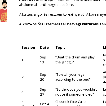
alkalommal kerül megrendezésre.
A kurzus angol és részben koreai nyelvű. A koreai nye
A 2025-ös őszi szemeszter hétvégi kulturális t
Session
Date
Topic
M
R
Sep
“Beat the drum and play
1
s
13
the janggu”
c
A
Sep
“Stretch your legs
2
p
20
according to the bed”
4
Sep
“So delicious you wouldn’t
L
3
27
notice if someone died”
c
4
Chuseok Rice Cake
L
Oct 4