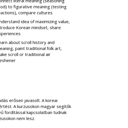
onnect literal meaning (seasoning
ood) to figurative meaning (testing
eactions), compare cultures
nderstand idea of maximizing value,
ntroduce Korean mindset, share
xperiences
earn about scroll history and
aning, paint traditional folk art,
ke scroll or traditional air
reshener
udás erősen javasolt. A koreai
gértést. A kurzusokon magyar segítők
lvű fordítással kapcsolatban tudnak
rzusokon nem lesz.