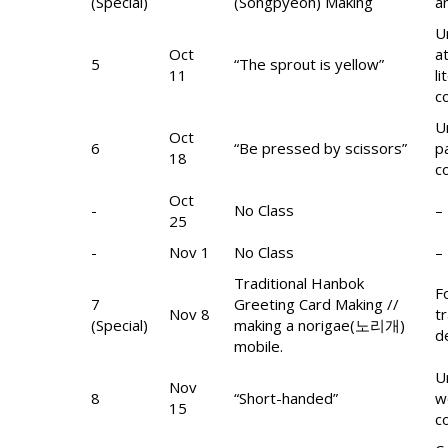
(Special)
(Songpyeon) Making
a
U
Oct
a
5
“The sprout is yellow”
11
li
c
U
Oct
6
“Be pressed by scissors”
p
18
c
Oct
-
No Class
–
25
-
Nov 1
No Class
–
Traditional Hanbok
F
7
Greeting Card Making //
Nov 8
t
(Special)
making a norigae(노리개)
d
mobile.
U
Nov
8
“Short-handed”
w
15
c