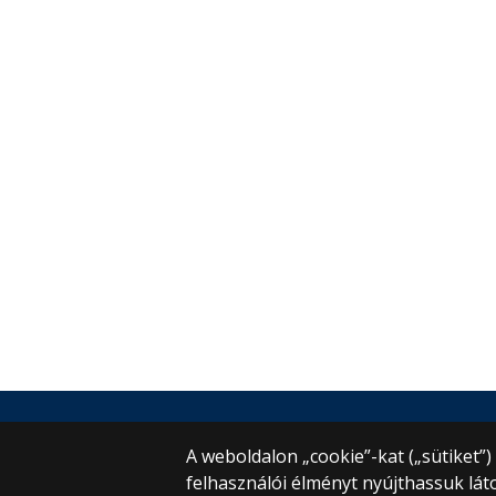
© 2025 Eötvös Loránd Tudományegye
Minden jog fenntartva.
A weboldalon „cookie”-kat („sütiket”
1053 Budapest, Egyetem tér 1–3.
felhasználói élményt nyújthassuk lát
Központi telefonszám: +36 1 411 6500