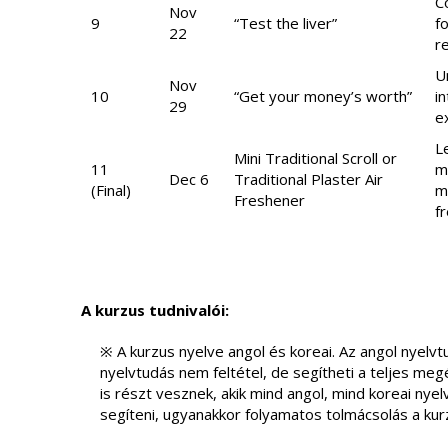
C
Nov
9
“Test the liver”
f
22
r
U
Nov
10
“Get your money’s worth”
i
29
e
L
Mini Traditional Scroll or
11
me
Dec 6
Traditional Plaster Air
(Final)
ma
Freshener
f
A kurzus tudnivalói:
※ A kurzus nyelve angol és koreai. Az angol nyelvt
nyelvtudás nem feltétel, de segítheti a teljes me
is részt vesznek, akik mind angol, mind koreai nye
segíteni, ugyanakkor folyamatos tolmácsolás a ku