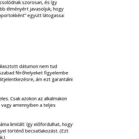
csolódnak szorosan, és így
obb élményért javasoljuk, hogy
oportokként” együtt látogassa:
választott dátumon nem tud
A szabad férőhelyeket figyelembe
átjelentkezésre, ám ezt garantálni
eles. Csak azokon az alkalmakon
, vagy amennyiben a teljes
a limitált: így előfordulhat, hogy
yel történő becsatlakozást. (Ezt
k.)