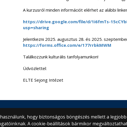
A kurzusról minden információt elérhet az alábbi linken
https://drive.google.com/file/d/1i6fmTs-15c
usp=sharing
Jelentkezni 2025. augusztus 28. és 2025. szeptember 7
https://forms.office.com/e/177rrbkMWM
Találkozzunk kulturális tanfolyamunkon!
Üdvözlettel:
ELTE Sejong Intézet
tem
) használunk, hogy biztonságos böngészés mellett a legjobb
ogatóinknak. A cookie-beállítások bármikor megváltoztatha