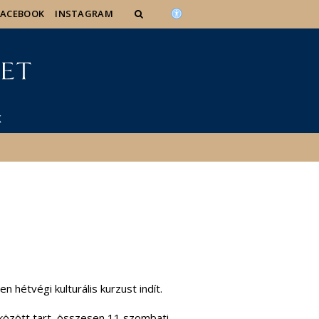
FACEBOOK
INSTAGRAM
K
hétvégi kulturális kurzust indít.
között tart, összesen 11 szombati