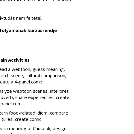
lvtudás nem feltétel.
anfolyamának kurzusrendje
ain Activities
ead a webtoon, guess meaning,
ketch scene, cultural comparison,
reate a 4-panel comic
nalyze webtoon scenes, interpret
roverb, share experiences, create
-panel comic
earn food-related idiom, compare
ultures, create comic
earn meaning of Chuseok, design