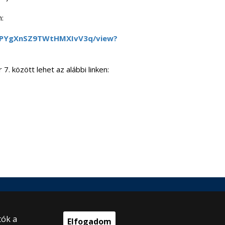
:
CYbPYgXnSZ9TWtHMXIvV3q/view?
. között lehet az alábbi linken:
tók a
Elfogadom