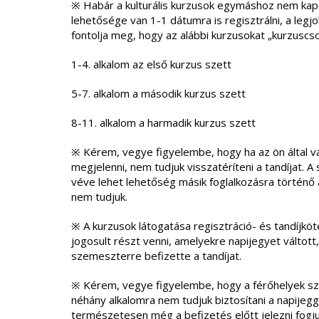
※ Habár a kulturális kurzusok egymáshoz nem kap
lehetősége van 1-1 dátumra is regisztrálni, a legj
fontolja meg, hogy az alábbi kurzusokat „kurzuscs
1-4. alkalom az első kurzus szett
5-7. alkalom a második kurzus szett
8-11. alkalom a harmadik kurzus szett
※ Kérem, vegye figyelembe, hogy ha az ön által 
megjelenni, nem tudjuk visszatéríteni a tandíjat. 
véve lehet lehetőség másik foglalkozásra történő 
nem tudjuk.
※ A kurzusok látogatása regisztráció- és tandíjköt
jogosult részt venni, amelyekre napijegyet váltott
szemeszterre befizette a tandíjat.
※ Kérem, vegye figyelembe, hogy a férőhelyek szám
néhány alkalomra nem tudjuk biztosítani a napijegg
természetesen még a befizetés előtt jelezni fogju