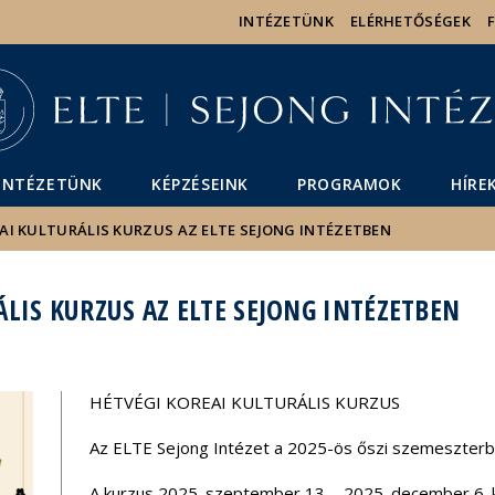
Események
ELTE a
Hírek
INTÉZETÜNK
ELÉRHETŐSÉGEK
sajtóban
INTÉZETÜNK
KÉPZÉSEINK
PROGRAMOK
HÍRE
AI KULTURÁLIS KURZUS AZ ELTE SEJONG INTÉZETBEN
LIS KURZUS AZ ELTE SEJONG INTÉZETBEN
HÉTVÉGI KOREAI KULTURÁLIS KURZUS
Az ELTE Sejong Intézet a 2025-ös őszi szemeszterben 
A kurzus 2025. szeptember 13. - 2025. december 6. 