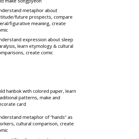
nd make songpyeon
nderstand metaphor about
ttitude/future prospects, compare
teral/figurative meaning, create
omic
nderstand expression about sleep
aralysis, learn etymology & cultural
omparisons, create comic
old hanbok with colored paper, learn
raditional patterns, make and
ecorate card
nderstand metaphor of “hands” as
orkers, cultural comparison, create
omic