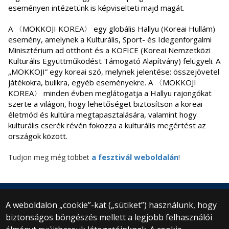
eseményen intézetünk is képviselteti majd magát.
A 〈MOKKOJI KOREA〉 egy globális Hallyu (Koreai Hullám)
esemény, amelynek a Kulturális, Sport- és Idegenforgalmi
Minisztérium ad otthont és a KOFICE (Koreai Nemzetközi
Kulturális Együttműködést Támogató Alapítvány) felügyeli. A
„MOKKOJI” egy koreai szó, melynek jelentése: összejövetel
játékokra, bulikra, egyéb eseményekre. A 〈MOKKOJI
KOREA〉 minden évben meglátogatja a Hallyu rajongókat
szerte a világon, hogy lehetőséget biztosítson a koreai
életmód és kultúra megtapasztalására, valamint hogy
kulturális cserék révén fokozza a kulturális megértést az
országok között.
a fesztivál weboldalán
Tudjon meg még többet
!
A weboldalon „cookie”-kat („sütiket”) használunk, hogy
biztonságos böngészés mellett a legjobb felhasználói
© 2025 Eötvös Loránd Tudományegyetem