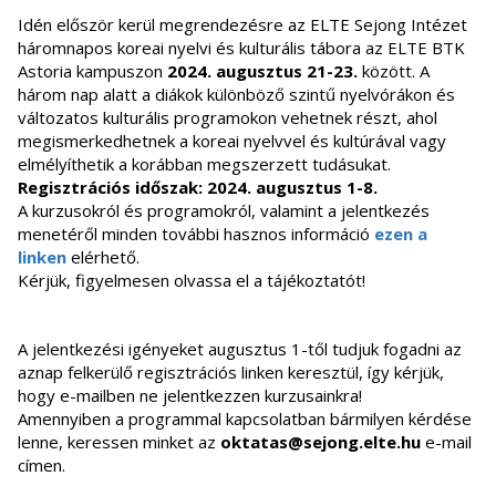
Idén először kerül megrendezésre az ELTE Sejong Intézet
háromnapos koreai nyelvi és kulturális tábora az ELTE BTK
Astoria kampuszon
2024. augusztus 21-23.
között. A
három nap alatt a diákok különböző szintű nyelvórákon és
változatos kulturális programokon vehetnek részt, ahol
megismerkedhetnek a koreai nyelvvel és kultúrával vagy
elmélyíthetik a korábban megszerzett tudásukat.
Regisztrációs időszak: 2024. augusztus 1-8.
A kurzusokról és programokról, valamint a jelentkezés
menetéről minden további hasznos információ
ezen a
linken
elérhető
.
Kérjük, figyelmesen olvassa el a tájékoztatót!
A jelentkezési igényeket augusztus 1-től tudjuk fogadni az
aznap felkerülő regisztrációs linken keresztül, így kérjük,
hogy e-mailben ne jelentkezzen kurzusainkra!
Amennyiben a programmal kapcsolatban bármilyen kérdése
lenne, keressen minket az
oktatas@sejong.elte.hu
e-mail
címen.